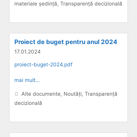
materiale ședință
,
Transparență decizională
Proiect de buget pentru anul 2024
17.01.2024
proiect-buget-2024.pdf
mai mult…
Categorii
Alte documente
,
Noutăți
,
Transparență
decizională