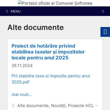
Sari
la
MENU
conținut
Alte documente
Proiect de hotărâre privind
stabilirea taxelor și impozitelor
locale pentru anul 2025
26.11.2024
PH stabilire taxe si impozite pentru anul
2025.pdf
mai mult…
Categorii
Alte documente
,
Noutăți
,
Proiecte HCL -