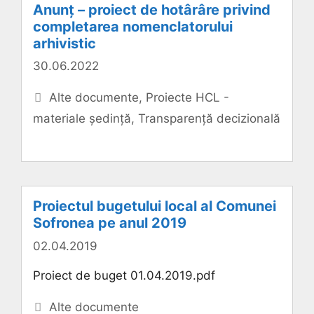
Anunț – proiect de hotârâre privind
completarea nomenclatorului
arhivistic
30.06.2022
Categorii
Alte documente
,
Proiecte HCL -
materiale ședință
,
Transparență decizională
Proiectul bugetului local al Comunei
Sofronea pe anul 2019
02.04.2019
Proiect de buget 01.04.2019.pdf
Categorii
Alte documente