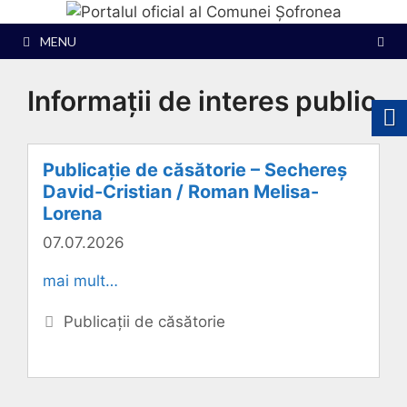
Sari
la
MENU
conținut
Informații de interes public
Publicație de căsătorie – Sechereș
David-Cristian / Roman Melisa-
Lorena
07.07.2026
mai mult…
Categorii
Publicații de căsătorie