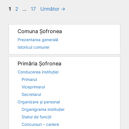
Pagina
Pagina
Pagina
1
2
…
17
Următor
→
Comuna Șofronea
Prezentarea generală
Istoricul comunei
Primăria Șofronea
Conducerea instituției
Primarul
Viceprimarul
Secretarul
Organizare și personal
Organigrama instituției
Statul de funcții
Concursuri – cariere