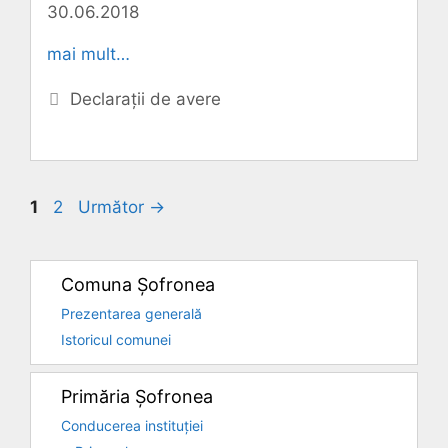
30.06.2018
mai mult…
Categorii
Declarații de avere
Pagina
Pagina
1
2
Următor
→
Comuna Șofronea
Prezentarea generală
Istoricul comunei
Primăria Șofronea
Conducerea instituției