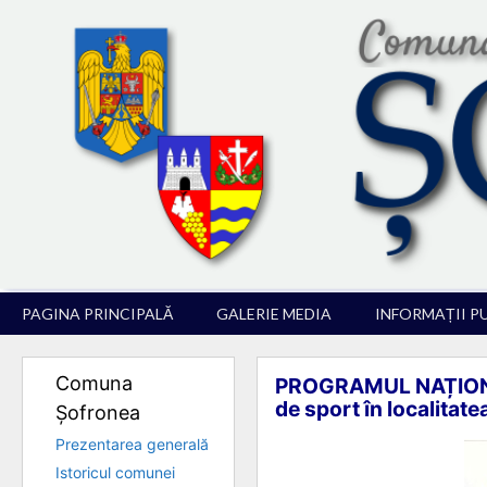
Sari
la
conținut
PAGINA PRINCIPALĂ
GALERIE MEDIA
INFORMAȚII P
Comuna
PROGRAMUL NAȚIONAL 
de sport în localitat
Șofronea
Prezentarea generală
Istoricul comunei