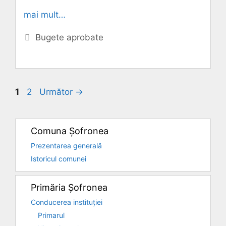
mai mult…
Categorii
Bugete aprobate
Pagina
Pagina
1
2
Următor
→
Comuna Șofronea
Prezentarea generală
Istoricul comunei
Primăria Șofronea
Conducerea instituției
Primarul