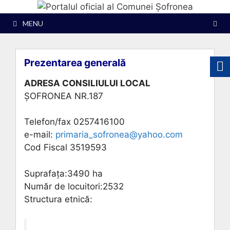
Sari
la
MENU
conținut
Prezentarea generală
ADRESA CONSILIULUI LOCAL
ŞOFRONEA NR.187
Telefon/fax 0257416100
e-mail:
primaria_sofronea@yahoo.com
Cod Fiscal 3519593
Suprafaţa:3490 ha
Număr de locuitori:2532
Structura etnică: