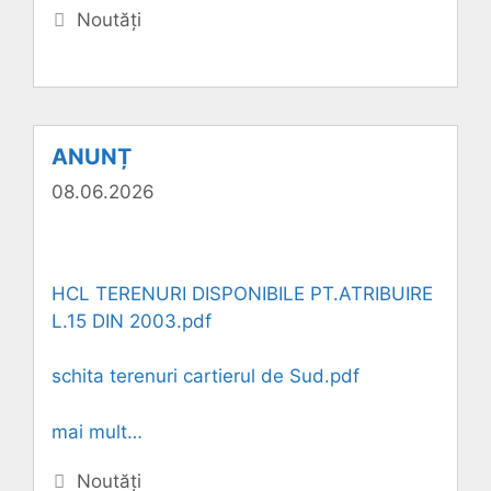
Categorii
Noutăți
ANUNȚ
08.06.2026
HCL TERENURI DISPONIBILE PT.ATRIBUIRE
L.15 DIN 2003.pdf
schita terenuri cartierul de Sud.pdf
mai mult…
Categorii
Noutăți