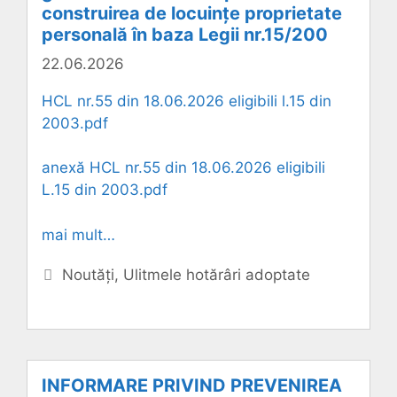
construirea de locuințe proprietate
personală în baza Legii nr.15/200
22.06.2026
HCL nr.55 din 18.06.2026 eligibili l.15 din
2003.pdf
anexă HCL nr.55 din 18.06.2026 eligibili
L.15 din 2003.pdf
mai mult…
Categorii
Noutăți
,
Ulitmele hotărâri adoptate
INFORMARE PRIVIND PREVENIREA