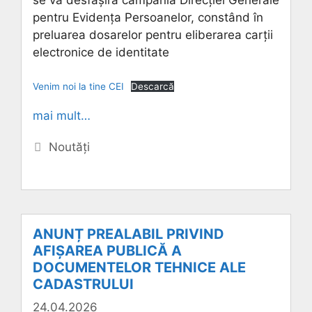
se va desfășira campania Direcției Generale
pentru Evidența Persoanelor, constând în
preluarea dosarelor pentru eliberarea carții
electronice de identitate
Venim noi la tine CEI
Descarcă
mai mult…
Categorii
Noutăți
ANUNȚ PREALABIL PRIVIND
AFIȘAREA PUBLICĂ A
DOCUMENTELOR TEHNICE ALE
CADASTRULUI
24.04.2026