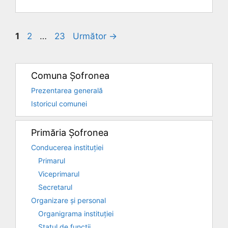
Pagina
Pagina
Pagina
1
2
…
23
Următor
→
Comuna Șofronea
Prezentarea generală
Istoricul comunei
Primăria Șofronea
Conducerea instituției
Primarul
Viceprimarul
Secretarul
Organizare și personal
Organigrama instituției
Statul de funcții