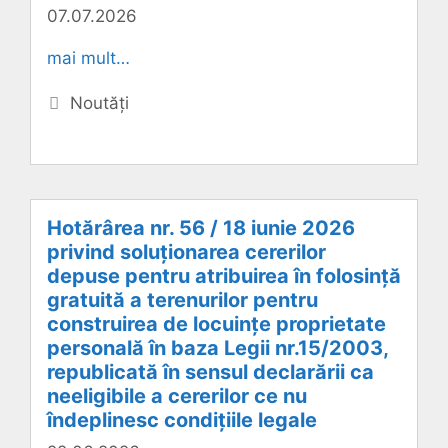
07.07.2026
mai mult…
Categorii
Noutăți
Hotărârea nr. 56 / 18 iunie 2026
privind soluționarea cererilor
depuse pentru atribuirea în folosință
gratuită a terenurilor pentru
construirea de locuințe proprietate
personală în baza Legii nr.15/2003,
republicată în sensul declarării ca
neeligibile a cererilor ce nu
îndeplinesc condițiile legale