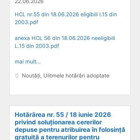
22.06.2026
HCL nr.55 din 18.06.2026 eligibili l.15 din
2003.pdf
anexa HCL 56 din 18.06.2026 neeligibili
L.15 din 2003.pdf
mai mult…
Categorii
Noutăți
,
Ulitmele hotărâri adoptate
Hotărârea nr. 55 / 18 iunie 2026
privind soluționarea cererilor
depuse pentru atribuirea în folosință
gratuită a terenurilor pentru