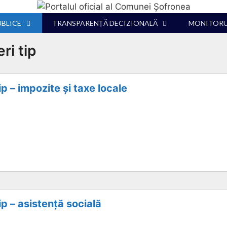
UBLICE
TRANSPARENȚĂ DECIZIONALĂ
MONITORUL
ri tip
ip – impozite și taxe locale
ip – asistență socială