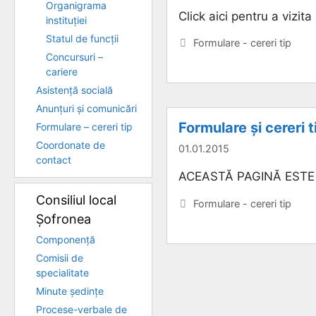
Organigrama
Click aici pentru a vizit
instituției
Statul de funcții
Categorii
Formulare - cereri tip
Concursuri –
cariere
Asistență socială
Anunțuri și comunicări
Formulare și cereri t
Formulare – cereri tip
Coordonate de
01.01.2015
contact
ACEASTĂ PAGINĂ ESTE
Consiliul local
Categorii
Formulare - cereri tip
Șofronea
Componență
Comisii de
specialitate
Minute ședințe
Procese-verbale de