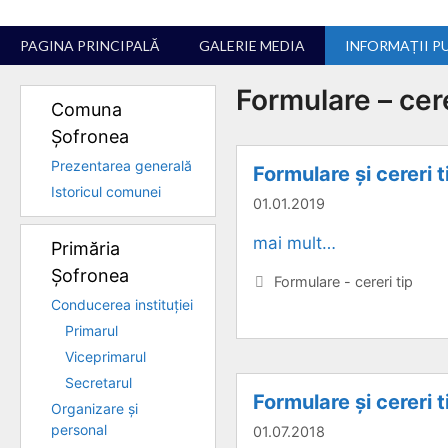
Sari
la
PAGINA PRINCIPALĂ
GALERIE MEDIA
INFORMAȚII P
conținut
Formulare – cere
Comuna
Șofronea
Prezentarea generală
Formulare și cereri t
Istoricul comunei
01.01.2019
mai mult…
Primăria
Șofronea
Categorii
Formulare - cereri tip
Conducerea instituției
Primarul
Viceprimarul
Secretarul
Formulare și cereri t
Organizare și
personal
01.07.2018