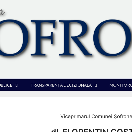
UBLICE
TRANSPARENȚĂ DECIZIONALĂ
MONITORUL
Viceprimarul Comunei Șofron