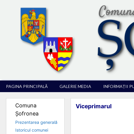
Sari
la
conținut
PAGINA PRINCIPALĂ
GALERIE MEDIA
INFORMAȚII P
Comuna
Viceprimarul
Șofronea
Prezentarea generală
Istoricul comunei