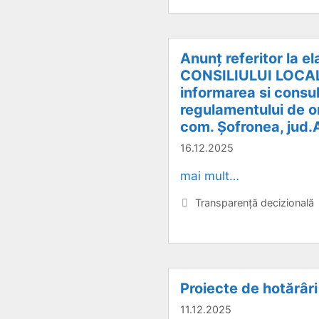
Anunț referitor la 
CONSILIULUI LOCAL 
informarea si consu
regulamentului de or
com. Șofronea, jud.A
16.12.2025
mai mult…
Categorii
Transparență decizională
Proiecte de hotărâri
11.12.2025