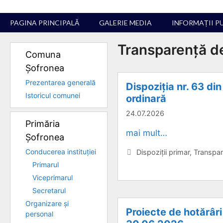
Sari
la
PAGINA PRINCIPALĂ
GALERIE MEDIA
INFORMAȚII P
conținut
Transparență d
Comuna
Șofronea
Prezentarea generală
Dispoziția nr. 63 di
Istoricul comunei
ordinară
24.07.2026
Primăria
mai mult…
Șofronea
Categorii
Conducerea instituției
Dispoziții primar
,
Transpar
Primarul
Viceprimarul
Secretarul
Organizare și
Proiecte de hotărâri
personal