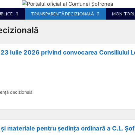
UBLICE
TRANSPARENȚĂ DECIZIONALĂ
MONITORUL
ecizională
n 23 Iulie 2026 privind convocarea Consiliului L
ență decizională
 și materiale pentru ședința ordinară a C.L. Șo