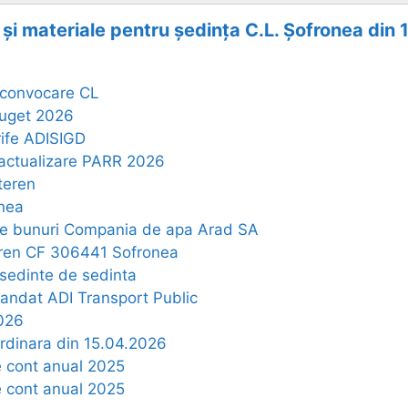
 și materiale pentru ședința C.L. Șofronea din
 convocare CL
buget 2026
rife ADISIGD
 actualizare PARR 2026
teren
nea
re bunuri Compania de apa Arad SA
teren CF 306441 Sofronea
esedinte de sedinta
andat ADI Transport Public
026
rdinara din 15.04.2026
e cont anual 2025
e cont anual 2025