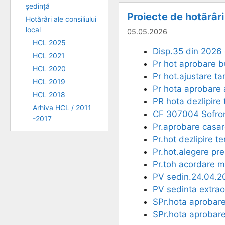
ședință
Proiecte de hotărâri
Hotărâri ale consiliului
local
05.05.2026
HCL 2025
Disp.35 din 2026
HCL 2021
Pr hot aprobare 
HCL 2020
Pr hot.ajustare ta
HCL 2019
Pr hota aprobare
HCL 2018
PR hota dezlipire 
Arhiva HCL / 2011
CF 307004 Sofro
-2017
Pr.aprobare casa
Pr.hot dezlipire 
Pr.hot.alegere pr
Pr.toh acordare m
PV sedin.24.04.2
PV sedinta extrao
SPr.hota aprobar
SPr.hota aprobar