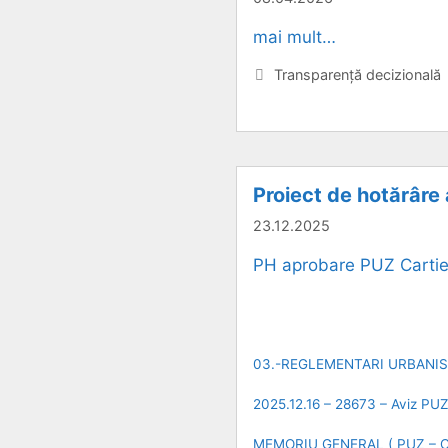
mai mult…
Categorii
Transparență decizională
Proiect de hotărâre
23.12.2025
PH aprobare PUZ Cartie
03.-REGLEMENTARI URBANIS
2025.12.16 – 28673 – Aviz PU
MEMORIU GENERAL ( PUZ – C