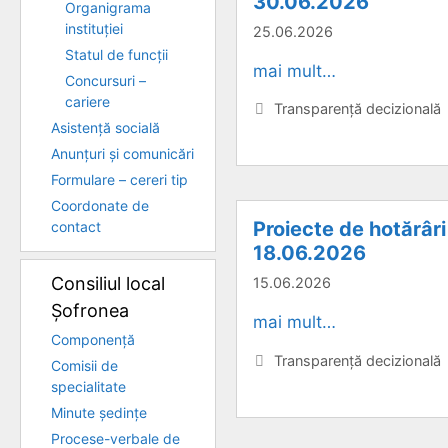
30.06.2026
Organigrama
instituției
25.06.2026
Statul de funcții
mai mult…
Concursuri –
cariere
Categorii
Transparență decizională
Asistență socială
Anunțuri și comunicări
Formulare – cereri tip
Coordonate de
Proiecte de hotărâri
contact
18.06.2026
Consiliul local
15.06.2026
Șofronea
mai mult…
Componență
Categorii
Transparență decizională
Comisii de
specialitate
Minute ședințe
Procese-verbale de