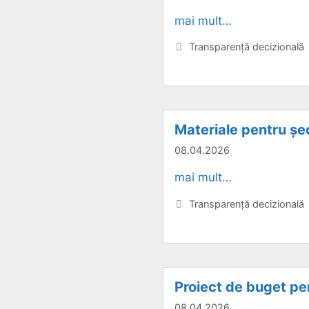
mai mult…
Categorii
Transparență decizională
Materiale pentru șed
08.04.2026
mai mult…
Categorii
Transparență decizională
Proiect de buget pe
08.04.2026