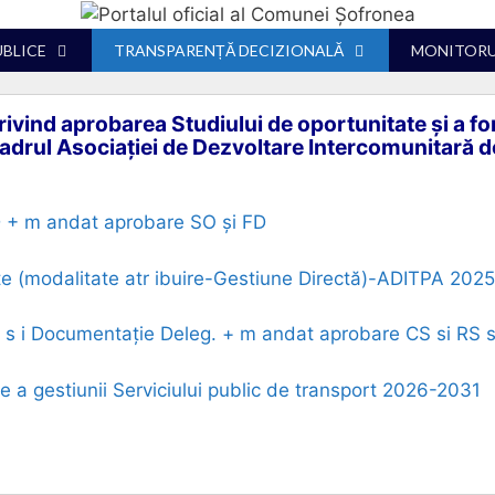
UBLICE
TRANSPARENȚĂ DECIZIONALĂ
MONITORUL
rivind aprobarea Studiului de oportunitate și a fo
 cadrul Asociației de Dezvoltare Intercomunitară 
D + m andat aprobare SO și FD
te (modalitate atr ibuire-Gestiune Directă)-ADITPA 2025
 s i Documentație Deleg. + m andat aprobare CS si RS s
e a gestiunii Serviciului public de transport 2026-2031