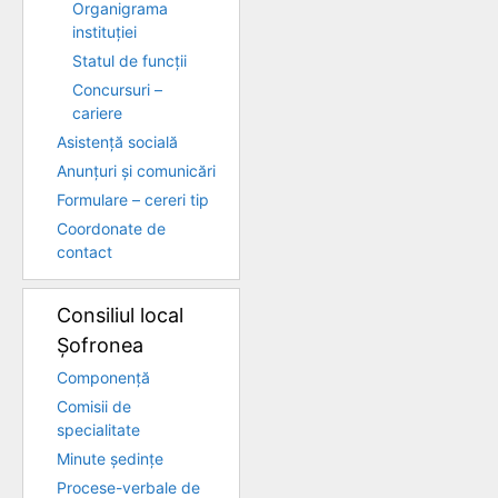
Organigrama
instituției
Statul de funcții
Concursuri –
cariere
Asistență socială
Anunțuri și comunicări
Formulare – cereri tip
Coordonate de
contact
Consiliul local
Șofronea
Componență
Comisii de
specialitate
Minute ședințe
Procese-verbale de